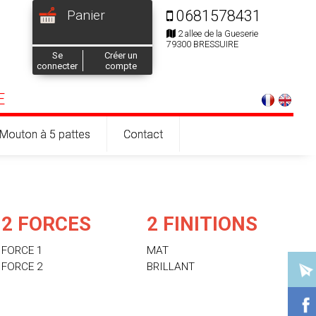
Panier
0681578431
2 allee de la Gueserie
79300 BRESSUIRE
Se
Créer un
connecter
compte
E
Mouton à 5 pattes
Contact
2 FORCES
2 FINITIONS
FORCE 1
MAT
FORCE 2
BRILLANT