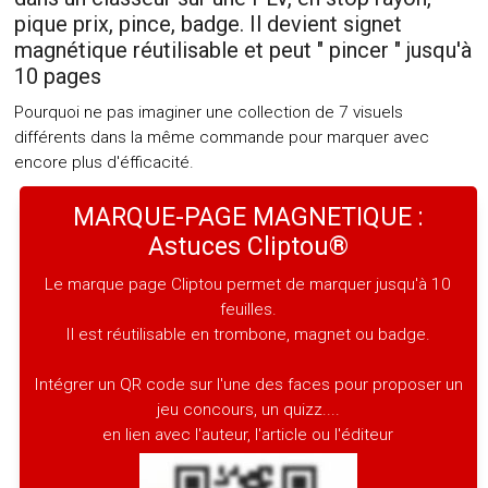
pique prix, pince, badge. Il devient signet
magnétique réutilisable et peut " pincer " jusqu'à
10 pages
Pourquoi ne pas imaginer une collection de 7 visuels
différents dans la même commande pour marquer avec
encore plus d'éfficacité.
MARQUE-PAGE MAGNETIQUE :
Astuces Cliptou®
Le marque page Cliptou permet de marquer jusqu'à 10
feuilles.
Il est réutilisable en trombone, magnet ou badge.
Intégrer un QR code sur l'une des faces pour proposer un
jeu concours, un quizz....
en lien avec l'auteur, l'article ou l'éditeur