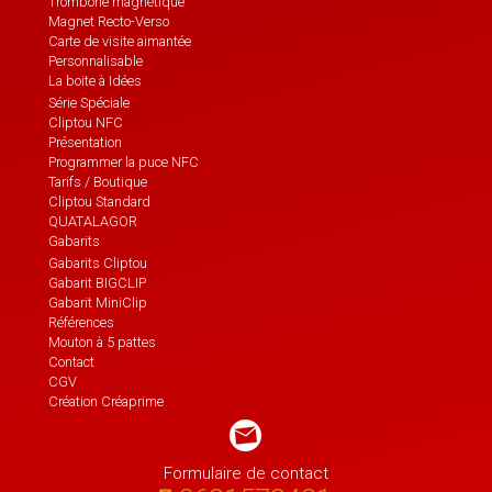
Trombone magnétique
Magnet Recto-Verso
Carte de visite aimantée
Personnalisable
La boite à Idées
Série Spéciale
Cliptou NFC
Présentation
Programmer la puce NFC
Tarifs / Boutique
Cliptou Standard
QUATALAGOR
Gabarits
Gabarits Cliptou
Gabarit BIGCLIP
Gabarit MiniClip
Références
Mouton à 5 pattes
Contact
CGV
Création Créaprime
Formulaire de contact