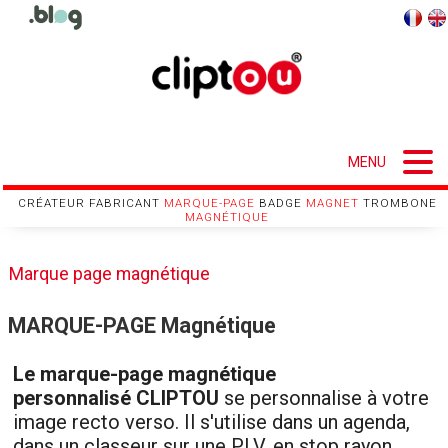
MENU
CRÉATEUR FABRICANT
MARQUE-PAGE
BADGE
MAGNET
TROMBONE
Mouton à 5 pattes
Tarifs / Boutique
Cliptou NFC
Références
Utilisations
Gabarits
Contact
Accueil
Cliptou
CGV
MAGNÉTIQUE
Marque page magnétique
Carte de visite aimantée
Trombone magnétique
Magnet Recto-Verso
Badge magnétique
Personnalisable
La boite à Idées
Série Spéciale
Marque page magnétique
MARQUE-PAGE Magnétique
Le marque-page magnétique
personnalisé CLIPTOU
se personnalise à votre
image recto verso. Il s'utilise dans un agenda,
dans un classeur sur une PLV, en stop rayon,