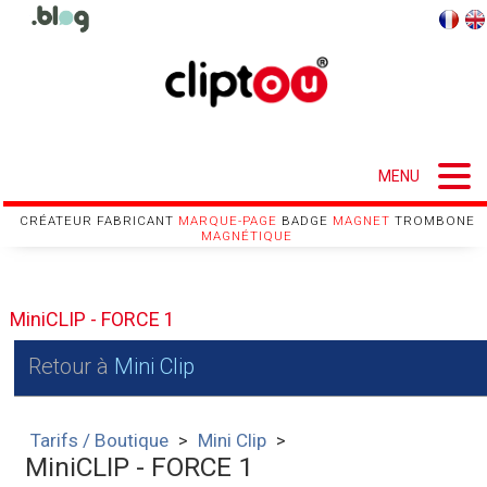
MENU
CRÉATEUR FABRICANT
MARQUE-PAGE
BADGE
MAGNET
TROMBONE
Mouton à 5 pattes
Tarifs / Boutique
Cliptou NFC
Références
Utilisations
Gabarits
Contact
Accueil
Cliptou
CGV
MAGNÉTIQUE
Cliptou Standard
QUATALAGOR
MiniCLIP - FORCE 1
Retour à
Mini Clip
Tarifs / Boutique
>
Mini Clip
>
MiniCLIP - FORCE 1