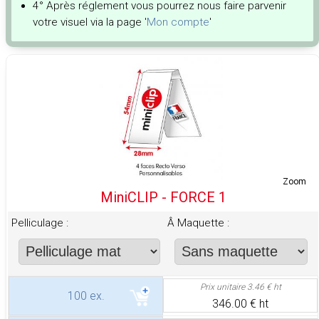
4° Après réglement vous pourrez nous faire parvenir
votre visuel via la page '
Mon compte
'
Zoom
MiniCLIP - FORCE 1
Pelliculage :
Â Maquette :
Prix unitaire
3.46 € ht
100 ex.
346.00 € ht