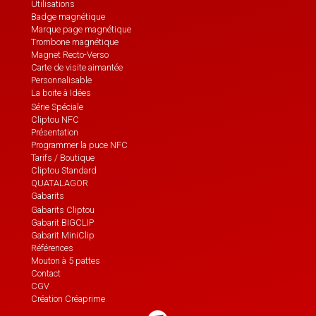
Utilisations
Badge magnétique
Marque page magnétique
Trombone magnétique
Magnet Recto-Verso
Carte de visite aimantée
Personnalisable
La boite à Idées
Série Spéciale
Cliptou NFC
Présentation
Programmer la puce NFC
Tarifs / Boutique
Cliptou Standard
QUATALAGOR
Gabarits
Gabarits Cliptou
Gabarit BIGCLIP
Gabarit MiniClip
Références
Mouton à 5 pattes
Contact
CGV
Création Créaprime