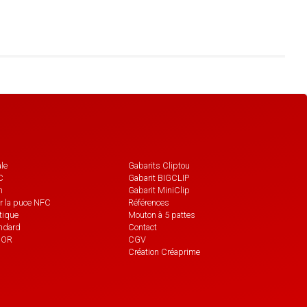
ale
Gabarits Cliptou
C
Gabarit BIGCLIP
n
Gabarit MiniClip
 la puce NFC
Références
utique
Mouton à 5 pattes
andard
Contact
0681578431
GOR
CGV
Création Créaprime
ee de la Gueserie
00 BRESSUIRE