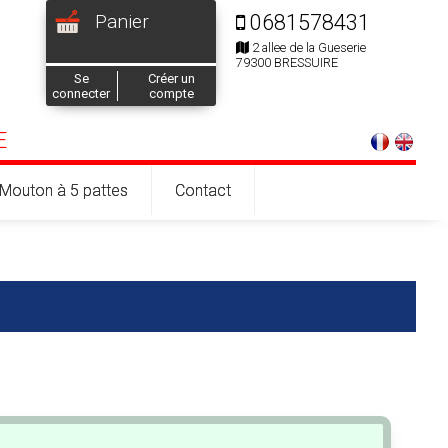
Panier
0681578431
2 allee de la Gueserie
79300 BRESSUIRE
Se
Créer un
connecter
compte
E
Mouton à 5 pattes
Contact