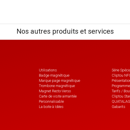
Nos autres produits et services
Utilisations
Série Spéci
Badge magnétique
Cliptou NF
Marque page magnétique
Présentatio
Trombone magnétique
Programmer
Magnet Recto-Verso
Tarifs / Bo
Carte de visite aimantée
Cliptou St
Personnalisable
QUATALA
La boite à Idées
Gabarits
 de contact
2 all
793