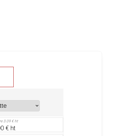
ire
3.09 € ht
0 € ht