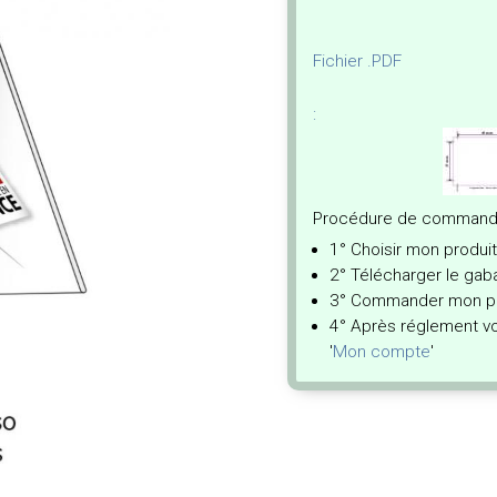
Fichier .PDF
:
Procédure de commande 
1° Choisir mon produi
2° Télécharger le gaba
3° Commander mon pr
4° Après réglement vou
'
Mon compte
'