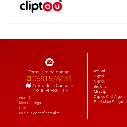
Accueil
Formulaire de contact
Cliptou
0681578431
Cliptou
2 allee de la Gueserie
Big Clip
79300 BRESSUIRE
Miniclip
Cliptou Or et Argent
Accueil
Fabrication Française
Mentions légales
CGV
Formulaire
Politique de confidentialité