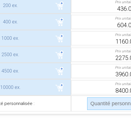
Prix unita
200 ex.
436.0
Prix unita
400 ex.
604.0
Prix unita
1000 ex.
1160.
Prix unita
2500 ex.
2275.
Prix unita
4500 ex.
3960.
Prix unita
10000 ex.
8400.
té personnalisée :